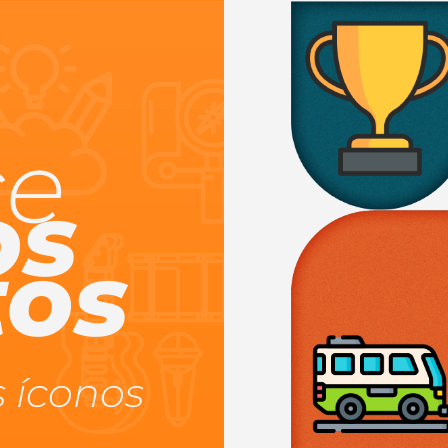
ce
os
tos
s íconos